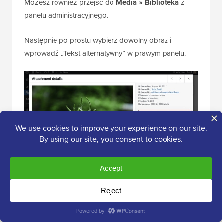
Możesz również przejść do
Media » Biblioteka
z
panelu administracyjnego.
Następnie po prostu wybierz dowolny obraz i
wprowadź „Tekst alternatywny” w prawym panelu.
Poza tym możesz również użyć
narzędzia do
kompresji obrazów
, aby zmniejszyć rozmiar zdjęć.
Pomoże to Twojej witrynie ładować się szybciej i
zapewni wspaniałe wrażenia użytkownika.