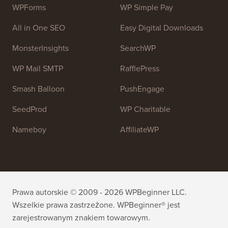
WordPress i ulepszyć swoje strony internetowe.
Dołącz do naszego zespołu:
Zatrudniamy!
OptinMonster
Duplicator
WPForms
WP Simple Pay
All in One SEO
Easy Digital Downloads
MonsterInsights
SearchWP
WP Mail SMTP
RafflePress
Smash Balloon
PushEngage
SeedProd
WP Charitable