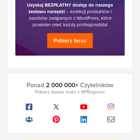
Uzyskaj BEZPŁATNY dostęp do naszego
zestawu narzędzi
– kolekcji produktów i
zasobów związanych z WordPress, które
powinien mieć każdy profesjonalista!
Pobierz teraz
Główny
Ponad
2 000 000+
Czytelników
pasek
Pobierz świeże treści z WPBeginner
boczny