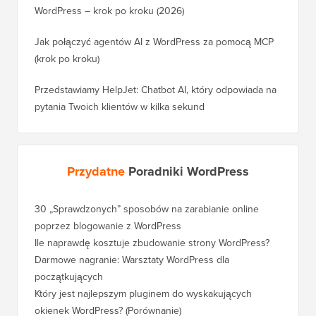
WordPress – krok po kroku (2026)
Jak połączyć agentów AI z WordPress za pomocą MCP
(krok po kroku)
Przedstawiamy HelpJet: Chatbot AI, który odpowiada na
pytania Twoich klientów w kilka sekund
Przydatne
Poradniki WordPress
30 „Sprawdzonych” sposobów na zarabianie online
Jak pra
poprzez blogowanie z WordPress
WordPre
Ile naprawdę kosztuje zbudowanie strony WordPress?
Jak pra
bez utr
Darmowe nagranie: Warsztaty WordPress dla
początkujących
Jak prz