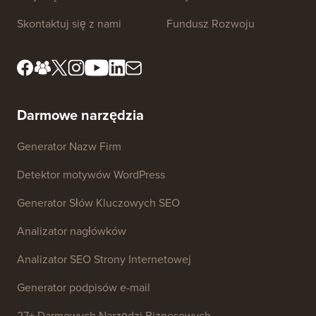
Standardy Redakcyjne
Warunki Korzystania z
Usługi
Poznaj nasz zespół
redakcyjny
Ujawnienie FTC
Zasoby prasowe i
Nie sprzedawaj moich
dotyczące marki
danych
Skontaktuj się z nami
Fundusz Rozwoju
Darmowe narzędzia
Generator Nazw Firm
Detektor motywów WordPress
Generator Słów Kluczowych SEO