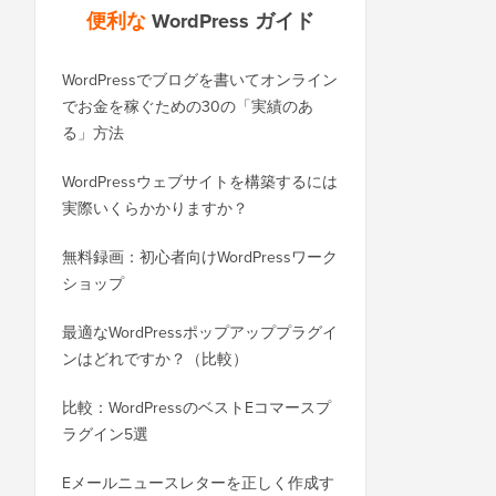
便利な
WordPress ガイド
WordPressでブログを書いてオンライン
WordPress.comからWo
でお金を稼ぐための30の「実績のあ
ログを正しく移行する
る」方法
SEOを失うことなくWor
WordPressウェブサイトを構築するには
ドメインに正しく移行
実際いくらかかりますか？
BloggerからWordP
無料録画：初心者向けWordPressワーク
（順位を失わずに）
ショップ
WixからWordPres
最適なWordPressポップアッププラグイ
方法（ステップバイス
ンはどれですか？（比較）
SquarespaceからWo
比較：WordPressのベストEコマースプ
行する方法
ラグイン5選
ダウンタイムなしでWor
Eメールニュースレターを正しく作成す
ホストまたはサーバー