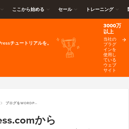
ここから始める
セール
トレーニング
3000万
以上
当社の
ressチュートリアルを。
プラグ
インを
使用し
ている
ウェブ
サイト
ブログをWORDPRESS.COMからWORDPRESS.ORGへ簡単に移行する方法
ss.comから