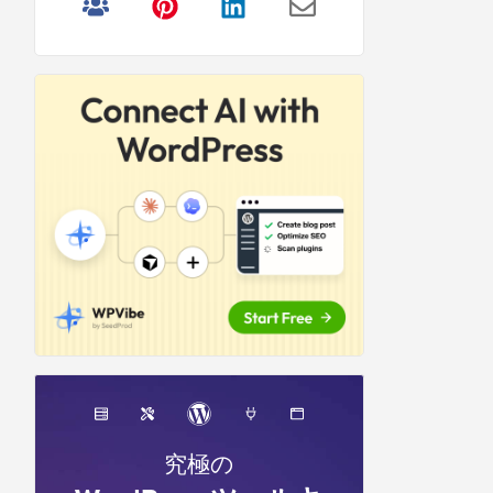
リ
サ
イ
ド
バ
ー
究極の