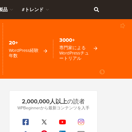
製品
#トレンド
3000+
20+
専門家による
WordPress経験
WordPressチュ
年数
ートリアル
プ
2,000,000人以上
の読者
ラ
WPBeginnerから最新コンテンツを入手
イ
マ