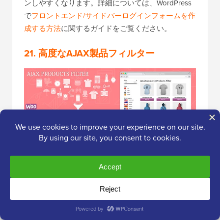
ンしやすくなります。詳細については、WordPress
で
フロントエンド/サイドバーログインフォームを作
成する方法
に関するガイドをご覧ください。
21. 高度なAJAX製品フィルター
Advanced AJAX Product Filters を使用すると、
WooCommerce
ストアのインスタント製品フィルタ
ーを表示できます。フィルターウィジェットをサイ
ドバーに追加するだけで、ユーザーは価格、評価、
または属性で製品をフィルターできます。