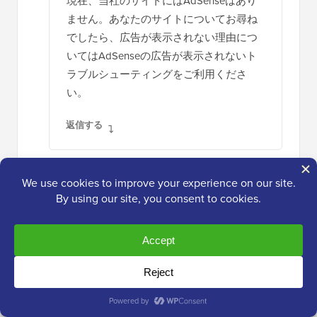
現在、当社のサイトにはAdSenseはあり
ません。あなたのサイトについてお尋ね
でしたら、広告が表示されない理由につ
いてはAdSenseの広告が表示されないト
ラブルシューティングをご利用くださ
い。
返信する
IPTVへの寄付
2019年2月10日 午後5時56分
こんにちは！この投稿にある素晴らしい情報
に、心から感謝いたします。またすぐに、あ
なたのブログに戻ってきます。