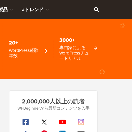
製品
#トレンド
3000+
20+
専門家による
WordPress経験
WordPressチュ
年数
ートリアル
プ
2,000,000人以上
の読者
ラ
WPBeginnerから最新コンテンツを入手
イ
マ