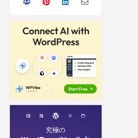
リ
サ
イ
ド
バ
ー
究極の