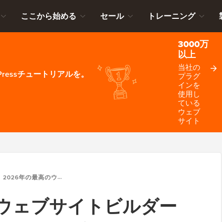
ここから始める
セール
トレーニング
3000万
以上
当社の
ressチュートリアルを。
プラグ
インを
使用し
ている
ウェブ
サイト
2026年の最高のウェブサイトビルダー（13件テスト済み、5件推奨）
のウェブサイトビルダー