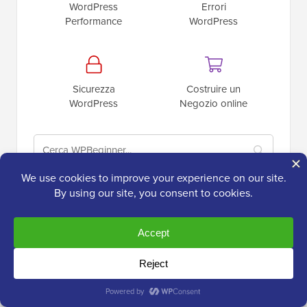
WordPress
Errori
Performance
WordPress
Sicurezza
Costruire un
WordPress
Negozio online
Post
più recenti
WPBeginner Spotlight 26: Analisi dei moduli, altri
strumenti AI e monitoraggio SEO più intelligente
Cosa sta arrivando in WordPress 7.1? (Funzionalità e