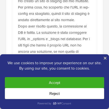
Ho creato un sito di staging del mio multisite.
Per prima cosa, ho scoperto che l'URL in wp-
config era sbagliato, quindi il sito di staging è
andato direttamente al sito normale.
Dopo aver risolto questo, la connessione al
DB è fallita. La soluzione è stata correggere
l'URL in _options e _blogs nel database. Per i
siti figli che hanno il proprio URL non ho
ancora una soluzione, se non quella di
cambiare tali URL in formato sottodirectory.
Probabilmente anche possibile con i rewrite.
Rispondi
Supporto WPBeginner
AMMINISTRATORE
17 mar 2025 alle 11:23