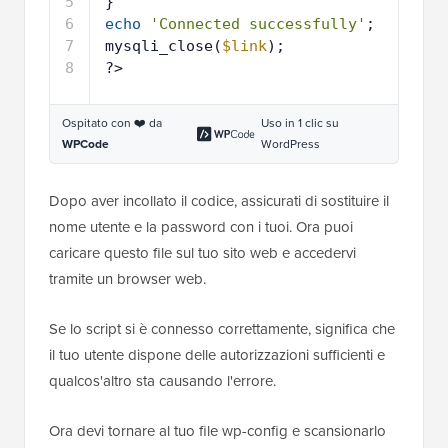
5
}
6
echo
'Connected successfully'
;
7
mysqli_close(
$link
);
8
?>
Ospitato con ❤️ da
Uso in 1 clic su
WPCode
WordPress
Dopo aver incollato il codice, assicurati di sostituire il
nome utente e la password con i tuoi. Ora puoi
caricare questo file sul tuo sito web e accedervi
tramite un browser web.
Se lo script si è connesso correttamente, significa che
il tuo utente dispone delle autorizzazioni sufficienti e
qualcos'altro sta causando l'errore.
Ora devi tornare al tuo file wp-config e scansionarlo