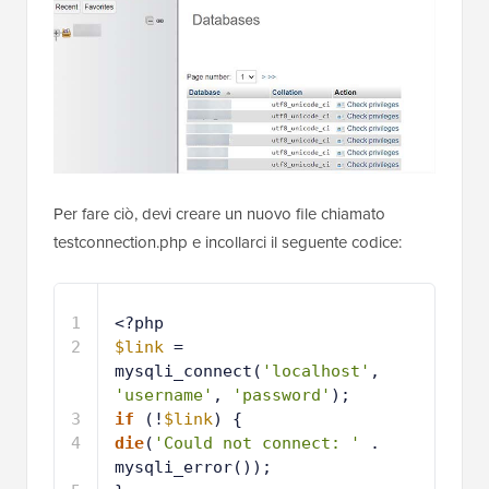
Per fare ciò, devi creare un nuovo file chiamato
testconnection.php e incollarci il seguente codice:
1
<?php
2
$link
= 
mysqli_connect(
'localhost'
, 
'username'
, 
'password'
);
3
if
(!
$link
) {
4
die
(
'Could not connect: '
. 
mysqli_error());