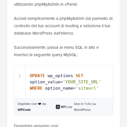
utilizzando phpMyAdmin in cPanel.
Accedi semplicemente a phpMyAdmin dal pannello di
controllo del tuo account di hosting e seleziona il tuo
database WordPress dall'elenco.
Successivamente, passa al menu SQL in alto e
inserisci la seguente query MySQL:
1
UPDATE
wp_options 
SET
option_value=
'YOUR_SITE_URL'
WHERE
option_name=
'siteurl'
Ospitato con ❤️ da
Uso in 1 clic su
WPCode
WordPress
Dovrebbe apparire così: