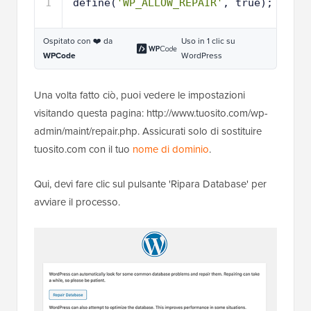
1
define(
'WP_ALLOW_REPAIR'
, true);
Ospitato con ❤️ da
Uso in 1 clic su
WPCode
WordPress
Una volta fatto ciò, puoi vedere le impostazioni
visitando questa pagina: http://www.tuosito.com/wp-
admin/maint/repair.php. Assicurati solo di sostituire
tuosito.com con il tuo
nome di dominio
.
Qui, devi fare clic sul pulsante 'Ripara Database' per
avviare il processo.