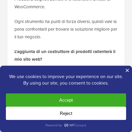
WooCommerce.
Ogni strumento ha punti di forza diversi, quindi vale la
pena confrontarli per trovare la soluzione migliore per
il tuo negozio.
L'aggiunta di un costruttore di prodotti rallenterà il
mio sito web?
La maggior parte dei costruttori di prodotti moderni è
progettata tenendo conto delle prestazioni. Servizi
basati su cloud come Zakeke gestiscono il lavoro
pesante sui propri server, il che riduce al minimo
l'impatto sulla velocità del tuo sito.
Tuttavia, utilizzare un buon
provider di hosting
WooCommerce
è sempre importante per mantenere