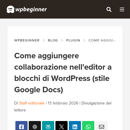
WPBEGINNER
BLOG
PLUGIN
COME AGGIUNGERE COLLABORAZIONE NELL'EDITOR A BLOCCHI DI WORDPRESS (STILE GOOGLE DOCS)
Come aggiungere
collaborazione nell'editor a
blocchi di WordPress (stile
Google Docs)
Di
Staff editoriale
|
13 febbraio 2026
|
Divulgazione del
lettore