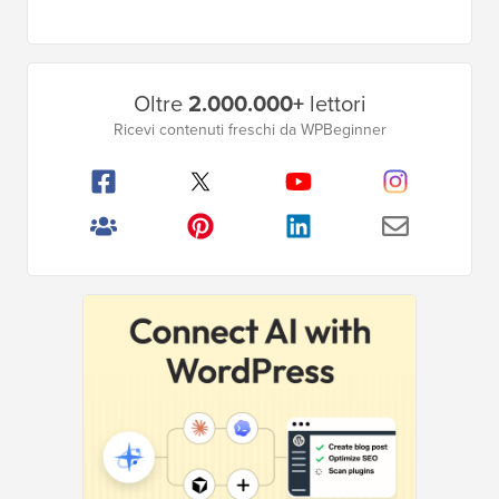
intermedie
omesse
Barra
Oltre
2.000.000+
lettori
laterale
Ricevi contenuti freschi da WPBeginner
principale