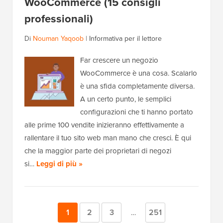
WooCommerce (15 consigli
professionali)
Di
Nouman Yaqoob
|
Informativa per il lettore
Far crescere un negozio
WooCommerce è una cosa. Scalarlo
è una sfida completamente diversa.
A un certo punto, le semplici
configurazioni che ti hanno portato
alle prime 100 vendite inizieranno effettivamente a
rallentare il tuo sito web man mano che cresci. È qui
che la maggior parte dei proprietari di negozi
si…
Leggi di più »
Pagina
1
Pagina
2
Pagina
3
Pagina
251
Pagine
…