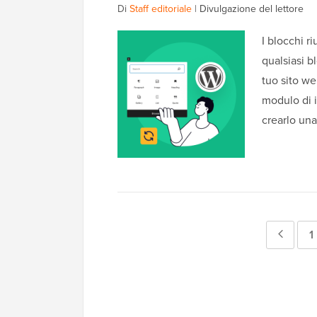
Di
Staff editoriale
|
Divulgazione del lettore
I blocchi r
qualsiasi b
tuo sito web
modulo di i
crearlo un
Pagin
P
1
prece