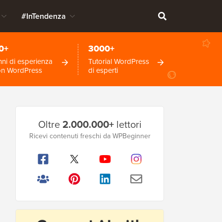
#InTendenza
0+
3000+
ni di esperienza
Tutorial WordPress
on WordPress
di esperti
Barra
Oltre
2.000.000+
lettori
laterale
Ricevi contenuti freschi da WPBeginner
principale