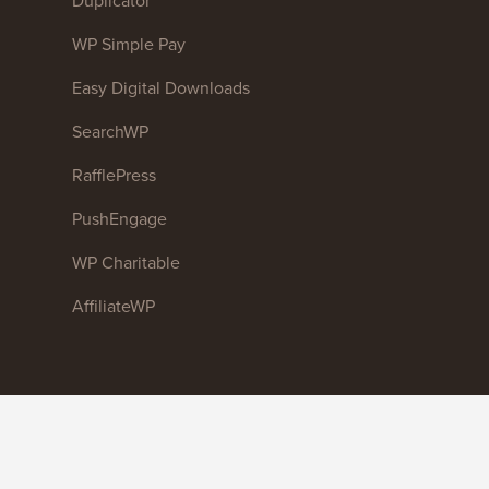
WP Simple Pay
Easy Digital Downloads
SearchWP
RafflePress
PushEngage
WP Charitable
AffiliateWP