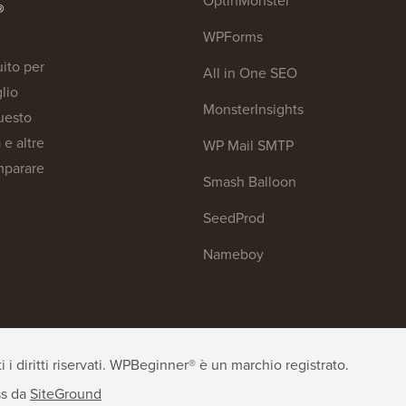
®
WPForms
ito per
All in One SEO
lio
MonsterInsights
questo
 e altre
WP Mail SMTP
imparare
Smash Balloon
SeedProd
Nameboy
 diritti riservati. WPBeginner® è un marchio registrato.
ss
da
SiteGround