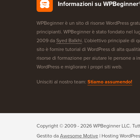
Informazioni su WPBeginner
WPBeginner è un sito di risorse WordPress gratu
principianti. WPBeginner è stato fondato nel lug
2009 da
Syed Balkhi
. L'obiettivo principale di 
sito è fornire tutorial di WordPress di alta qualità
risorse di formazione per aiutare le persone a 
WordPress e migliorare i propri siti web.
Unisciti al nostro team:
Stiamo assumendo!
Copyright © 2009 - 2026 WPBeginner LLC. Tutti i
Gestito da
Awesome Motive
|
Hosting WordPre