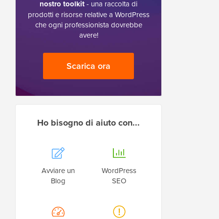
nostro toolkit
- una raccolta di
prodotti e risorse relative a WordPress
che ogni professionista dovrebbe
avere!
Scarica ora
Ho bisogno di aiuto con...
Avviare un
WordPress
Blog
SEO