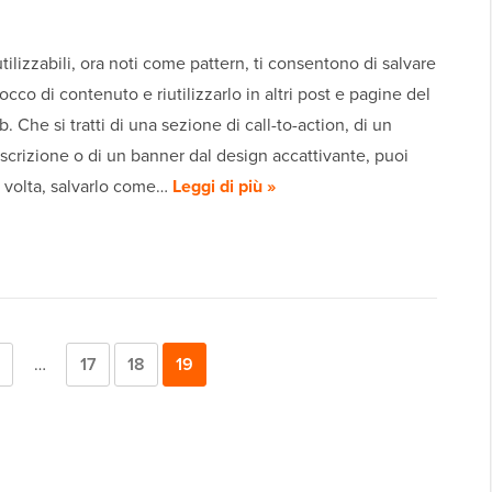
iutilizzabili, ora noti come pattern, ti consentono di salvare
locco di contenuto e riutilizzarlo in altri post e pagine del
. Che si tratti di una sezione di call-to-action, di un
scrizione o di un banner dal design accattivante, puoi
a volta, salvarlo come…
Leggi di più »
a
agina
Pagine
…
Pagina
17
Pagina
18
Pagina
19
intermedie
dente
omesse