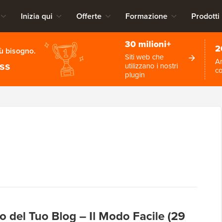
Inizia qui
Offerte
Formazione
Prodotti
30 milioni+
2
iù bisogno.
Siti web che
An
ess
utilizzano i nostri
c
plugin
o del Tuo Blog – Il Modo Facile (29