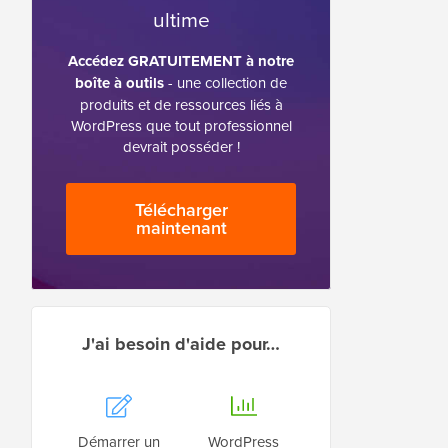
ultime
Accédez GRATUITEMENT à notre
boîte à outils
- une collection de
produits et de ressources liés à
WordPress que tout professionnel
devrait posséder !
Télécharger
maintenant
J'ai besoin d'aide pour…
Démarrer un
WordPress