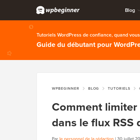
Blog
Tutoriels WordPress de confiance, quand vous 
Guide du débutant pour WordPr
WPBEGINNER
BLOG
TUTORIELS
C
Comment limiter 
dans le flux RSS
Par
le personnel de la rédaction
|
30 juillet 2