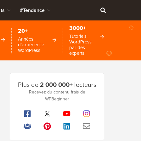
ts
#Tendance
3000+
+
20+
Tutoriels
Années
WordPress
d'expérience
par des
WordPress
experts
Barre
Plus de
2 000 000+
lecteurs
latérale
Recevez du contenu frais de
principale
WPBeginner