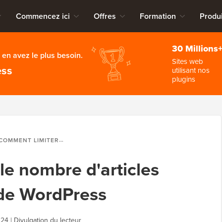
Commencez ici
Offres
Formation
Produi
30 Millions
en avez le plus besoin.
Sites web
ess
utilisant nos
plugins
OMMENT LIMITER LE NOMBRE D'ARTICLES DANS LE FLUX RSS DE WORDPRESS
le nombre d'articles
 de WordPress
024
|
Divulgation du lecteur