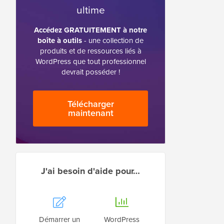
ultime
Accédez GRATUITEMENT à notre
boîte à outils
- une collection de
produits et de ressources liés à
WordPress que tout professionnel
devrait posséder !
Télécharger
maintenant
J'ai besoin d'aide pour…
Démarrer un
WordPress