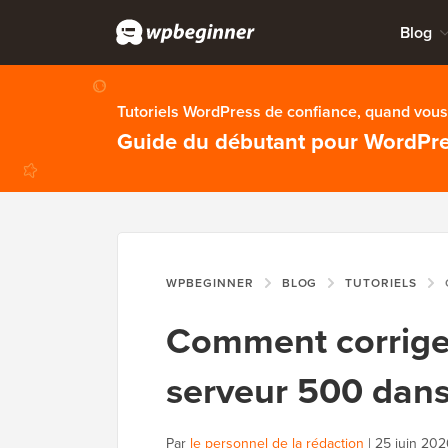
Blog
Tutoriels WordPress de confiance, quand vous 
Guide du débutant pour WordPr
WPBEGINNER
BLOG
TUTORIELS
C
Comment corriger
serveur 500 dan
Par
le personnel de la rédaction
|
25 juin 202