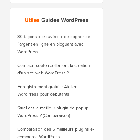
Utiles
Guides WordPress
30 façons « prouvées » de gagner de
Comment déplacer cor
l'argent en ligne en bloguant avec
blog de WordPress.co
WordPress
WordPress.org
Combien coûte réellement la création
Comment déplacer cor
d'un site web WordPress ?
WordPress vers un no
sans perdre le référe
Enregistrement gratuit : Atelier
WordPress pour débutants
Comment passer de Bl
WordPress sans perdr
Quel est le meilleur plugin de popup
WordPress ? (Comparaison)
Comment passer corre
WordPress (étape par 
Comparaison des 5 meilleurs plugins e-
commerce WordPress
Comment passer corre