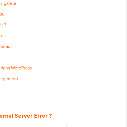
avigateur
mpu
PHP
ress
défaut
e dans WordPress
bergement
ernal Server Error ?