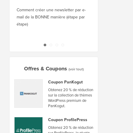
Squarespace à WordPr
Comment créer une newsletter par e-
mail de la BONNE manière (étape par
Comment déplacer Wor
étape)
nouvel hébergeur ou 
interruption
Offres & Coupons
(voir tout)
Coupon PanKogut
Obtenez 20 % de réduction
sur la collection de thèmes
WordPress premium de
PanKogut.
Coupon ProfilePress
Obtenez 20 % de réduction
sur ProfilePress, le plugin