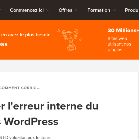
Commencez ici
Offres
Formation
Produi
30 Millions
en avez le plus besoin.
Sites web
ess
utilisant nos
plugins
OMMENT CORRIGER L'ERREUR INTERNE DU SERVEUR 500 DANS WORDPRESS
 l'erreur interne du
s WordPress
6
|
Divulgation aux lecteurs