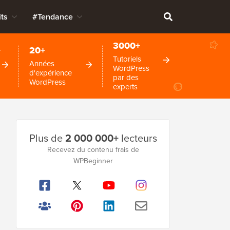
ts
#Tendance
3000+
+
20+
Tutoriels
Années
WordPress
d'expérience
par des
WordPress
experts
Barre
Plus de
2 000 000+
lecteurs
latérale
Recevez du contenu frais de
WPBeginner
principale