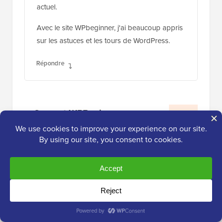
actuel.
Avec le site WPbeginner, j'ai beaucoup appris
sur les astuces et les tours de WordPress.
Répondre
Support WPBeginner
ADMIN
22 fév. 2018 à 17:30
Bonjour Chantra,
Heureux que vous trouviez WPBeginner
utile. Nous apprécions vos commentaires
et vos aimables paroles.