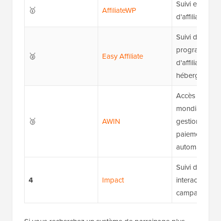
Suivi et gesti
🥇
AffiliateWP
d'affiliation
Suivi des
programmes
🥈
Easy Affiliate
d'affiliation au
hébergés
Accès à un ré
mondial d'affil
🥉
AWIN
gestion des
paiements
automatisés
Suivi des
4
Impact
interactions e
campagnes cl