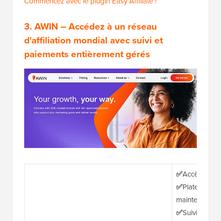
Commencez avec le plugin Easy Affiliate !
3.
AWIN
– Accédez à un réseau
d'affiliation mondial avec suivi et
paiements entièrement gérés
✅
Accès à un v
✅
Plateforme 
maintenance 
✅
Suivi autom