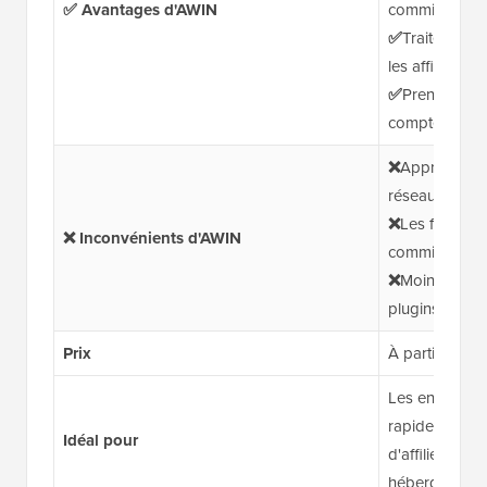
✅ Avantages d'AWIN
commission
✅
Traitement 
les affiliés
✅
Prend en ch
comptes anno
❌
Approbation 
réseau
❌
Les frais de
❌ Inconvénients d'AWIN
commissions p
❌
Moins de co
plugins Word
Prix
À partir de 9
Les entreprise
rapidement et
Idéal pour
d'affiliés san
hébergé.