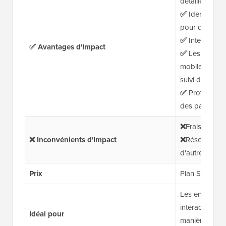
détaillées po
✅
Identifie les
pour des part
✅
Interface pu
✅ Avantages d'Impact
✅
Les fonction
mobile, les U
suivi des cou
✅
Protection i
des paiements
❌
Frais mensue
❌ Inconvénients d'Impact
❌
Réseau d'affi
d'autres plat
Prix
Plan Starter :
Les entreprise
interactions c
Idéal pour
manière cohér