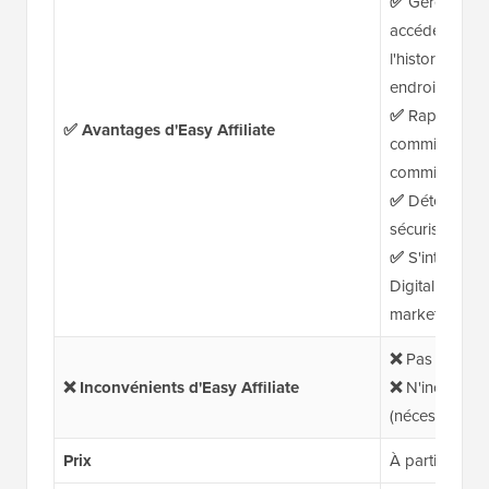
✅
Gérez les af
accédez aux l
l'historique d
endroit
✅
Rapports dét
✅ Avantages d'Easy Affiliate
commissions e
commission
✅
Détection d
sécuriser les
✅
S'intègre 
Digital Downlo
marketing par
❌
Pas d'essai 
❌ Inconvénients d'Easy Affiliate
❌
N'inclut pas 
(nécessite un
Prix
À partir de 9