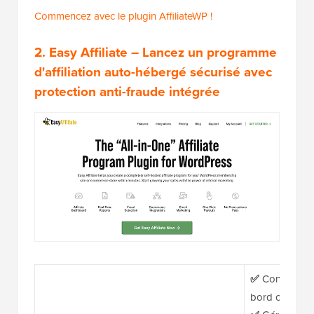
Commencez avec le plugin AffiliateWP !
2. Easy Affiliate
– Lancez un programme
d'affiliation auto-hébergé sécurisé avec
protection anti-fraude intégrée
✅
Configurati
bord convivial