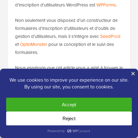
d'inscription d'utilisateurs WordPress est
WPForms
.
Non seulement vous disposez d'un constructeur de
formulaires d'inscription d'utilisateurs et d'outils de
gestion d'utilisateurs, mais il s'intègre avec
SeedProd
et
OptinMonster
pour la conception et le suivi des
formulaires.
Nous espérons que cet article vous a aidé à trouver le
meilleur plugin d'inscription d'utilisateurs WordPress
pour WordPress. Vous voudrez peut-être aussi
consulter notre guide sur
comment ajouter un
CAPTCHA à vos formulaires d'inscription WordPress
,
et notre liste de
plugins indispensables pour les sites
professionnels WordPress
.
Si vous avez aimé cet article, abonnez-vous à