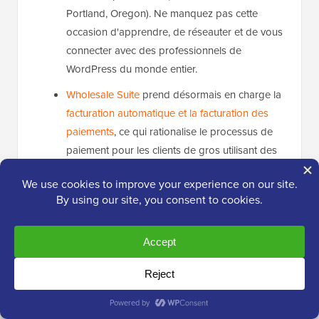
Portland, Oregon). Ne manquez pas cette
occasion d'apprendre, de réseauter et de vous
connecter avec des professionnels de
WordPress du monde entier.
Wholesale Suite
prend désormais en charge la
facturation automatique et la facturation des
paiements
, ce qui rationalise le processus de
paiement pour les clients de gros utilisant des
conditions Net 30/60/90. C'est un gain de
temps considérable pour la gestion des
paiements B2B récurrents.
WooCommerce 10.0
est sorti le 14 juillet avec
des mises à niveau majeures. Celles-ci incluent
la conformité à la norme d'accessibilité WCAG
2.2 AA, des liens de paiement partageables,
des performances de panier améliorées et un