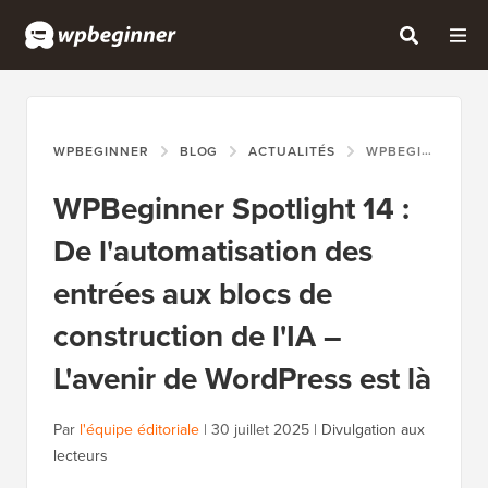
WPBEGINNER
BLOG
ACTUALITÉS
WPBEGINNER SPOTLIGHT 14 : DE L'AUTOMATISATION DES ENTRÉES AUX BLOCS DE CONSTRUCTION DE L'IA – L'AVENIR DE WORDPRESS EST LÀ
WPBeginner Spotlight 14 :
De l'automatisation des
entrées aux blocs de
construction de l'IA –
L'avenir de WordPress est là
Par
l'équipe éditoriale
|
30 juillet 2025
|
Divulgation aux
lecteurs