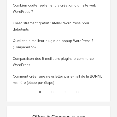
Combien coûte réellement la création d'un site web
Comment
WordPress ?
nouveau
Enregistrement gratuit : Atelier WordPress pour
Comment
débutants
de clas
Quel est le meilleur plugin de popup WordPress ?
Comment
(Comparaison)
(étape p
Comparaison des 5 meilleurs plugins e-commerce
Comment
WordPress
WordPr
Comment créer une newsletter par e-mail de la BONNE
Comment
manière (étape par étape)
héberge
Offres & Coupons
(voir tout)