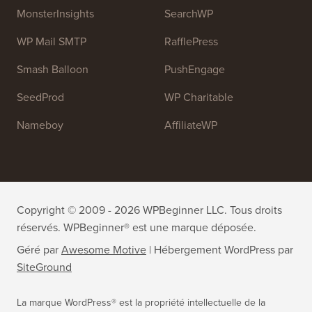
OptinMonster
Duplicator
WPForms
WP Simple Pay
All in One SEO
Easy Digital Downloads
MonsterInsights
SearchWP
WP Mail SMTP
RafflePress
Smash Balloon
PushEngage
SeedProd
WP Charitable
Nameboy
AffiliateWP