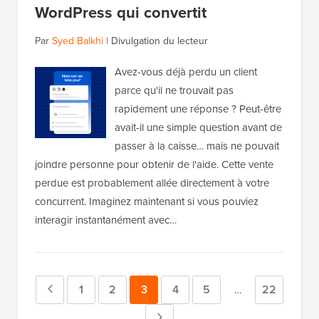
WordPress qui convertit
Par
Syed Balkhi
|
Divulgation du lecteur
Avez-vous déjà perdu un client
parce qu'il ne trouvait pas
rapidement une réponse ? Peut-être
avait-il une simple question avant de
passer à la caisse… mais ne pouvait
joindre personne pour obtenir de l'aide. Cette vente
perdue est probablement allée directement à votre
concurrent. Imaginez maintenant si vous pouviez
interagir instantanément avec…
Page
Page
1
Page
2
Page
3
Page
4
Page
5
Page
22
Pages
…
intermédiaires
précédente
Page