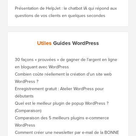
Présentation de HelpJet : le chatbot IA qui répond aux
questions de vos clients en quelques secondes
Utiles
Guides WordPress
30 façons « prouvées » de gagner de l'argent en ligne
Comment
en bloguant avec WordPress
WordPre
Combien coûte réellement la création d'un site web
Comment
WordPress ?
nouveau
Enregistrement gratuit : Atelier WordPress pour
Comment
débutants
de clas
Quel est le meilleur plugin de popup WordPress ?
Comment
(Comparaison)
(étape p