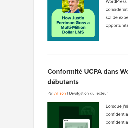
WordPress l
considérai
solide expé
opportunit
Conformité UCPA dans Wor
débutants
Par
Allison
|
Divulgation du lecteur
Lorsque j'a
confidentia
confidentia