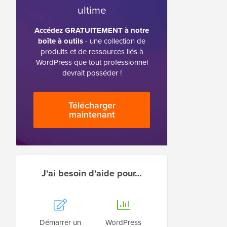
ultime
Accédez GRATUITEMENT à notre
boîte à outils
- une collection de
produits et de ressources liés à
WordPress que tout professionnel
devrait posséder !
Télécharger
maintenant
J'ai besoin d'aide pour…
Démarrer un
WordPress