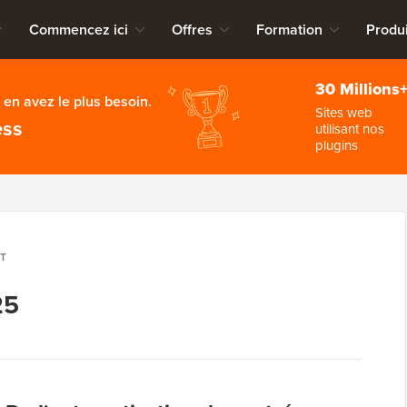
Commencez ici
Offres
Formation
Produi
30 Millions
en avez le plus besoin.
Sites web
ess
utilisant nos
plugins
ET
25