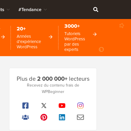
ts
#Tendance
3000+
+
20+
Tutoriels
Années
WordPress
d'expérience
par des
WordPress
experts
Barre
Plus de
2 000 000+
lecteurs
latérale
Recevez du contenu frais de
WPBeginner
principale