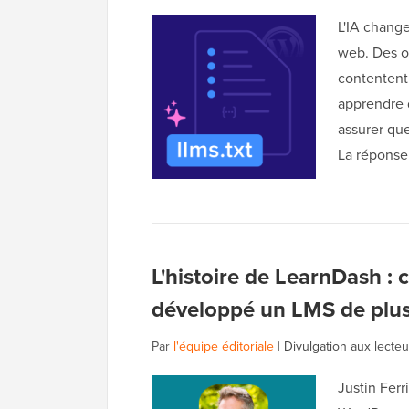
L'IA change
web. Des o
contentent 
apprendre 
assurer qu
La répons
L'histoire de LearnDash :
développé un LMS de plusi
Par
l'équipe éditoriale
|
Divulgation aux lecteu
Justin Ferr