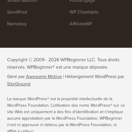
WPForms
WP Simple Pay
All in One SEO
Easy Digital Downloads
MonsterInsights
SearchWP
WP Mail SMTP
RafflePress
Smash Balloon
PushEngage
SeedProd
WP Charitable
Nameboy
AffiliateWP
Copyright © 2009 - 2026 WPBeginner LLC. Tous droits
réservés. WPBeginner® est une marque déposée.
Géré par
Awesome Motive
|
Hébergement WordPress
par