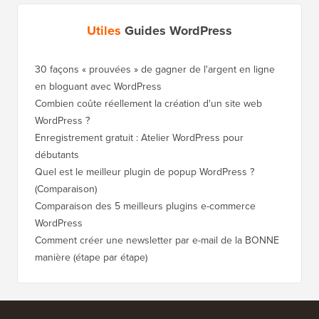
Utiles
Guides WordPress
30 façons « prouvées » de gagner de l'argent en ligne
Comment
en bloguant avec WordPress
WordPre
Combien coûte réellement la création d'un site web
Comment
WordPress ?
nouveau
Enregistrement gratuit : Atelier WordPress pour
Comment
débutants
de clas
Quel est le meilleur plugin de popup WordPress ?
Comment
(Comparaison)
(étape p
Comparaison des 5 meilleurs plugins e-commerce
Comment
WordPress
WordPr
Comment créer une newsletter par e-mail de la BONNE
Comment