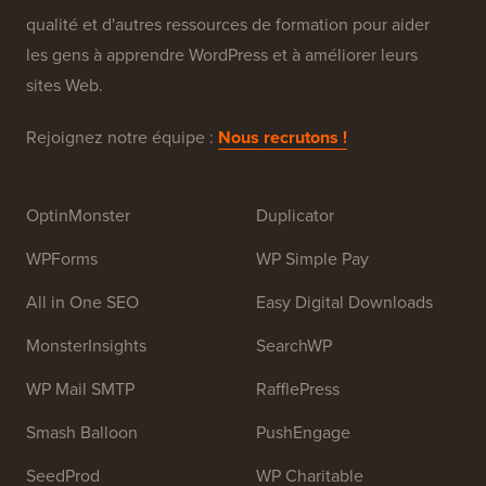
WPBeginner est un site de ressources WordPress
gratuit pour les débutants. WPBeginner a été fondé en
juillet 2009 par
Syed Balkhi
. L'objectif principal de ce
site est de fournir des tutoriels WordPress de haute
qualité et d'autres ressources de formation pour aider
les gens à apprendre WordPress et à améliorer leurs
sites Web.
Rejoignez notre équipe :
Nous recrutons !
OptinMonster
Duplicator
WPForms
WP Simple Pay