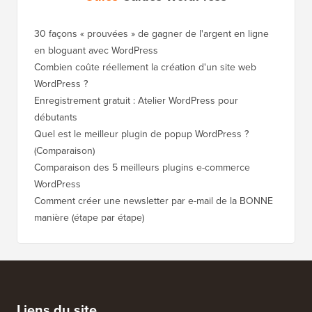
30 façons « prouvées » de gagner de l'argent en ligne
Comment
en bloguant avec WordPress
WordPre
Combien coûte réellement la création d'un site web
Comment
WordPress ?
nouveau
Enregistrement gratuit : Atelier WordPress pour
Comment
débutants
de clas
Quel est le meilleur plugin de popup WordPress ?
Comment
(Comparaison)
(étape p
Comparaison des 5 meilleurs plugins e-commerce
Comment
WordPress
WordPr
Comment créer une newsletter par e-mail de la BONNE
Comment
manière (étape par étape)
héberge