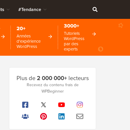
ts
#Tendance
3000+
+
20+
Tutoriels
Années
WordPress
d'expérience
par des
WordPress
experts
Barre
Plus de
2 000 000+
lecteurs
latérale
Recevez du contenu frais de
principale
WPBeginner