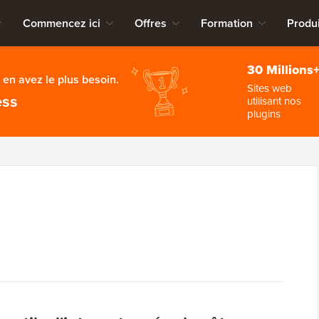
Commencez ici
Offres
Formation
Produi
30 Millions
en avez le plus besoin.
Sites web
ess
utilisant nos
plugins