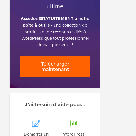
ultime
Accédez GRATUITEMENT à notre
boîte à outils
- une collection de
produits et de ressources liés à
WordPress que tout professionnel
devrait posséder !
Télécharger
maintenant
J'ai besoin d'aide pour…
Démarrer un
WordPress