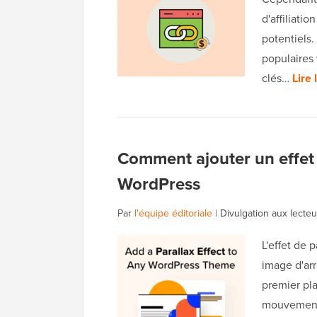
d'affiliati
potentiels.
populaires
clés…
Lire 
Comment ajouter un effet 
WordPress
Par
l'équipe éditoriale
|
Divulgation aux lecteu
L'effet de
image d'arr
premier pla
mouvement, 