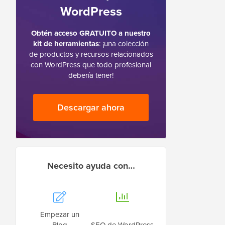
WordPress
Obtén acceso GRATUITO a nuestro
kit de herramientas
: ¡una colección
de productos y recursos relacionados
con WordPress que todo profesional
debería tener!
Descargar ahora
Necesito ayuda con…
Empezar un
Blog
SEO de WordPress