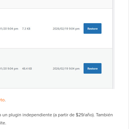
eto
.
 un plugin independiente (a partir de $29/año). También
ite.