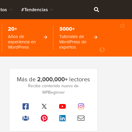
tos
#Tendencias
20+
3000+
Años de
Tutoriales de
experiencia en
WordPress de
WordPress
expertos
Barra
Más de
2,000,000+
lectores
lateral
Recibe contenido nuevo de
WPBeginner
principal