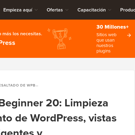
Empieza aquí
Ofertas
Capacitación
Produc
30 Millones+
 más los necesitas.
Sitios web
que usan
Press
nuestros
plugins
WPBEGINNER 20: LIMPIEZA DE ALMACENAMIENTO DE WORDPRESS, VISTAS PREVIAS MÁS INTELIGENTES Y ACTUALIZACIONES DE AUTOMATIZACIÓN
Beginner 20: Limpieza
o de WordPress, vistas
igentes y