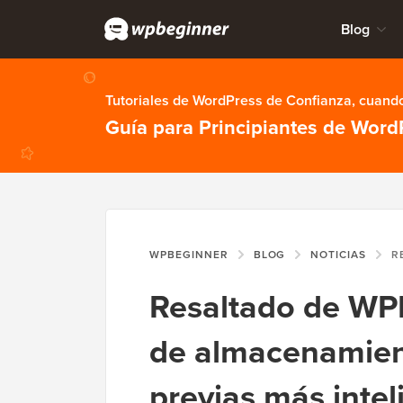
Blog
Tutoriales de WordPress de Confianza, cuando
Guía para Principiantes de Word
WPBEGINNER
BLOG
NOTICIAS
RESALTADO DE 
Resaltado de WP
de almacenamient
previas más intel