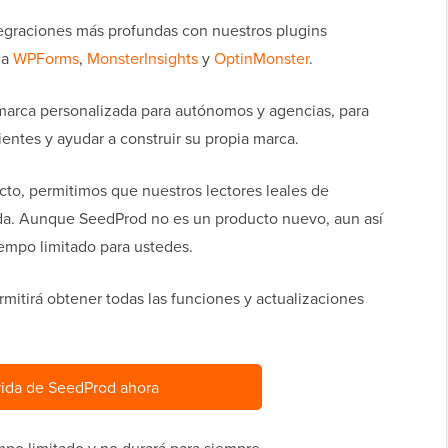
egraciones más profundas con nuestros plugins
 a
WPForms
,
MonsterInsights
y
OptinMonster
.
arca personalizada para autónomos y agencias, para
ientes y ayudar a construir su propia marca.
o, permitimos que nuestros lectores leales de
a. Aunque SeedProd no es un producto nuevo, aun así
iempo limitado para ustedes.
rmitirá obtener todas las funciones y actualizaciones
 vida de SeedProd ahora