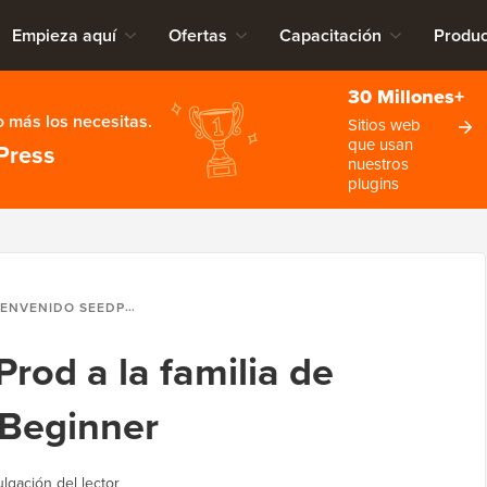
Empieza aquí
Ofertas
Capacitación
Produc
30 Millones+
 más los necesitas.
Sitios web
que usan
Press
nuestros
plugins
ENIDO SEEDPROD A LA FAMILIA DE PRODUCTOS DE WPBEGINNER
rod a la familia de
Beginner
ulgación del lector