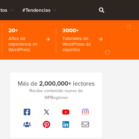
tos
#Tendencias
20+
3000+
Años de
Tutoriales de
experiencia en
WordPress de
WordPress
expertos
Barra
Más de
2,000,000+
lectores
lateral
Recibe contenido nuevo de
principal
WPBeginner