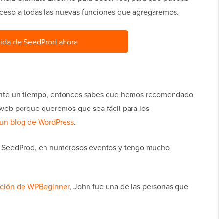
cceso a todas las nuevas funciones que agregaremos.
 vida de SeedProd ahora
ante un tiempo, entonces sabes que hemos recomendado
 web porque queremos que sea fácil para los
r un blog de WordPress
.
e SeedProd, en numerosos eventos y tengo mucho
ación de WPBeginner
, John fue una de las personas que