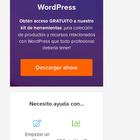
WordPress
Obtén acceso GRATUITO a nuestro
kit de herramientas
: ¡una colección
de productos y recursos relacionados
con WordPress que todo profesional
debería tener!
Descargar ahora
Necesito ayuda con…
Empezar un