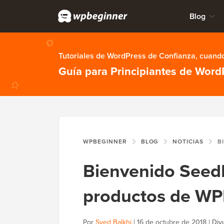
Blog
Tutoriales de WordPress de Confianza, cuando
Guía para Principiantes de Word
WPBEGINNER
BLOG
NOTICIAS
BIENV
Bienvenido SeedP
productos de WP
Por
Syed Balkhi
|
16 de octubre de 2018
|
Div