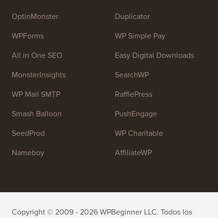
OptinMonster
Duplicator
WPForms
WP Simple Pay
All in One SEO
Easy Digital Downloads
MonsterInsights
SearchWP
WP Mail SMTP
RafflePress
Smash Balloon
PushEngage
SeedProd
WP Charitable
Nameboy
AffiliateWP
Copyright © 2009 - 2026 WPBeginner LLC. Todos los