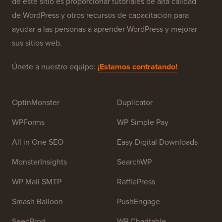
de este sitio es proporcionar tutoriales de alta calidad
de WordPress y otros recursos de capacitación para
ayudar a las personas a aprender WordPress y mejorar
sus sitios web.
Únete a nuestro equipo:
¡Estamos contratando!
OptinMonster
Duplicator
WPForms
WP Simple Pay
All in One SEO
Easy Digital Downloads
MonsterInsights
SearchWP
WP Mail SMTP
RafflePress
Smash Balloon
PushEngage
SeedProd
WP Charitable