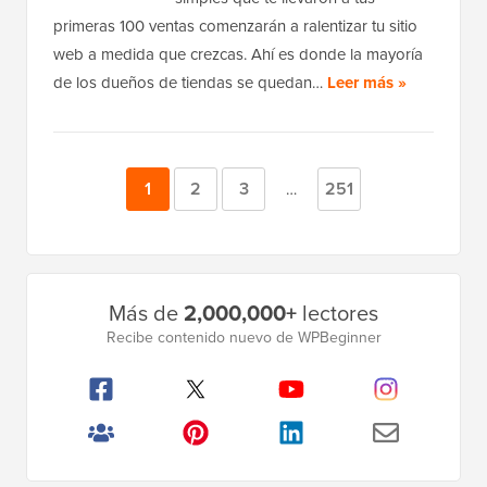
primeras 100 ventas comenzarán a ralentizar tu sitio
web a medida que crezcas. Ahí es donde la mayoría
de los dueños de tiendas se quedan…
Leer más »
Página
1
Página
2
Página
3
Página
251
Páginas
…
provisionales
omitidas
Barra
Más de
2,000,000+
lectores
lateral
Recibe contenido nuevo de WPBeginner
principal