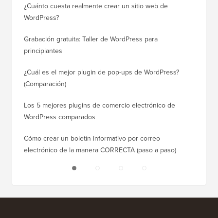
¿Cuánto cuesta realmente crear un sitio web de
Cómo m
WordPress?
dominio
Grabación gratuita: Taller de WordPress para
Cómo ca
principiantes
posicio
¿Cuál es el mejor plugin de pop-ups de WordPress?
Cómo ca
(Comparación)
a paso)
Los 5 mejores plugins de comercio electrónico de
Cómo m
WordPress comparados
correct
Cómo crear un boletín informativo por correo
Cómo mo
electrónico de la manera CORRECTA (paso a paso)
tiempo 