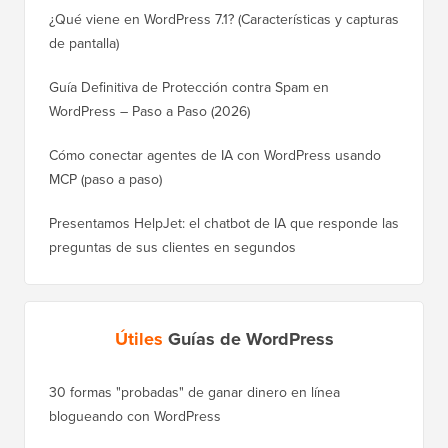
¿Qué viene en WordPress 7.1? (Características y capturas
de pantalla)
Guía Definitiva de Protección contra Spam en
WordPress – Paso a Paso (2026)
Cómo conectar agentes de IA con WordPress usando
MCP (paso a paso)
Presentamos HelpJet: el chatbot de IA que responde las
preguntas de sus clientes en segundos
Útiles
Guías de WordPress
30 formas "probadas" de ganar dinero en línea
Cómo mo
blogueando con WordPress
a WordP