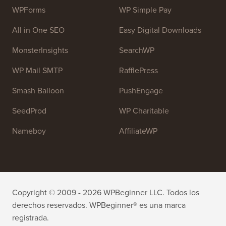
WPForms
WP Simple Pay
All in One SEO
Easy Digital Downloads
MonsterInsights
SearchWP
WP Mail SMTP
RafflePress
Smash Balloon
PushEngage
SeedProd
WP Charitable
Nameboy
AffiliateWP
Copyright © 2009 - 2026 WPBeginner LLC. Todos los
derechos reservados. WPBeginner® es una marca
registrada.