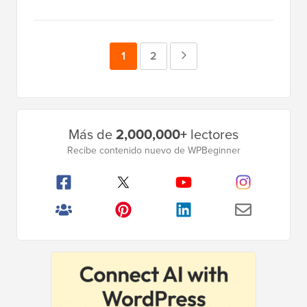
Página
1
Página
2
Página
siguiente
Barra
Más de
2,000,000+
lectores
lateral
Recibe contenido nuevo de WPBeginner
principal