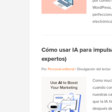
por correo 
WordPress.
perfeccion
electróni
Cómo usar IA para impulsa
expertos)
Por
Personal editorial
|
Divulgación del lector
Como mucho
cuando com
nuestras c
que la IA h
después de