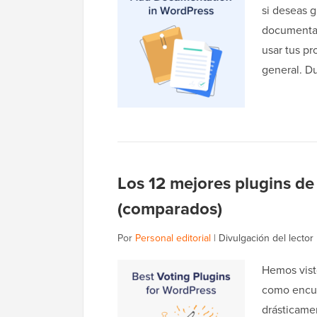
si deseas g
documenta
usar tus pr
general. D
Los 12 mejores plugins d
(comparados)
Por
Personal editorial
|
Divulgación del lector
Hemos vist
como encue
drásticamen