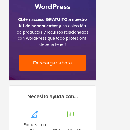
WordPress
Obtén acceso GRATUITO a nuestro
kit de herramientas
: ¡una colección
de productos y recursos relacionados
con WordPress que todo profesional
debería tener!
Descargar ahora
Necesito ayuda con…
Empezar un