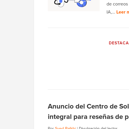
de correos 
IA,…
Leer 
DESTAC
Anuncio del Centro de So
integral para reseñas de
Por
Syed Balkhi
|
Divulgación del lector