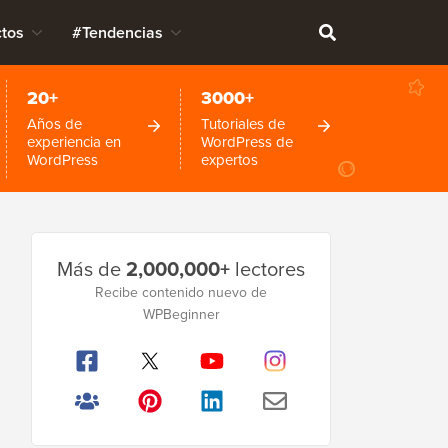
tos
#Tendencias
20+
3000+
Años de
Tutoriales de
experiencia en
WordPress de
WordPress
expertos
Barra
Más de
2,000,000+
lectores
lateral
Recibe contenido nuevo de
principal
WPBeginner