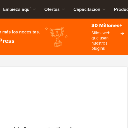
Empieza aquí
Ofertas
Capacitación
Produc
30 Millones+
 más los necesitas.
Sitios web
que usan
Press
nuestros
plugins