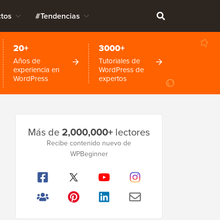
tos
#Tendencias
20+
3000+
Años de
Tutoriales de
experiencia en
WordPress de
WordPress
expertos
Barra
Más de
2,000,000+
lectores
lateral
Recibe contenido nuevo de
WPBeginner
principal