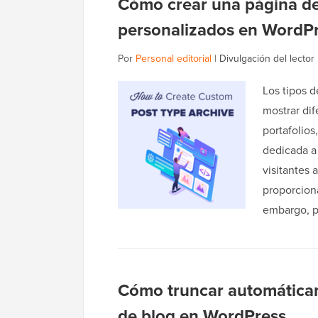
Cómo crear una página de 
personalizados en WordP
Por
Personal editorial
|
Divulgación del lector
Los tipos d
mostrar di
portafolios
dedicada a 
visitantes 
proporciona
embargo, 
Cómo truncar automáticame
de blog en WordPress