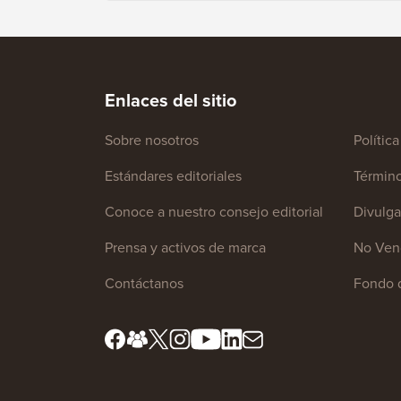
Enlaces del sitio
Sobre nosotros
Polític
Estándares editoriales
Término
Conoce a nuestro consejo editorial
Divulga
Prensa y activos de marca
No Vend
Contáctanos
Fondo 