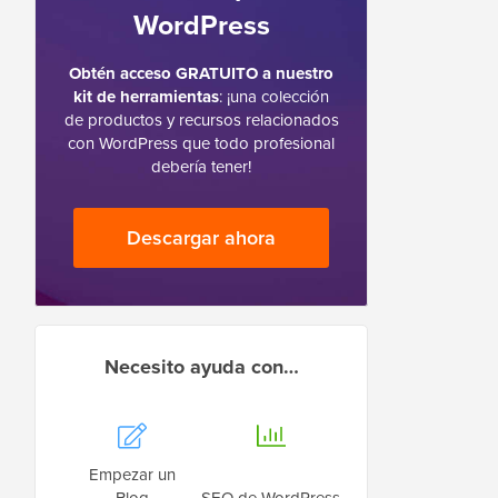
WordPress
Obtén acceso GRATUITO a nuestro
kit de herramientas
: ¡una colección
de productos y recursos relacionados
con WordPress que todo profesional
debería tener!
Descargar ahora
Necesito ayuda con…
Empezar un
Blog
SEO de WordPress