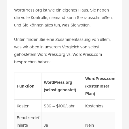
WordPress.org ist wie ein eigenes Haus. Sie haben
die volle Kontrolle, niemand kann Sie rausschmeißen,
und Sie können alles tun, was Sie wollen.
Unten finden Sie eine Zusammenfassung von allem,
was wir oben in unserem Vergleich von selbst
gehostetem WordPress.org vs. WordPress.com
besprochen haben:
WordPress.com
Wor
WordPress.org
Funktion
(kostenloser
m (B
(selbst gehostet)
Plan)
Tarif
Kosten
$36 – $100/Jahr
Kostenlos
150 
Benutzerdef
inierte
Ja
Nein
Ja