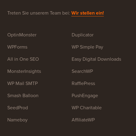
Treten Sie unserem Team bei:
Wir stellen ein!
OptinMonster
Duplicator
WPForms
WP Simple Pay
All in One SEO
Easy Digital Downloads
MonsterInsights
SearchWP
WP Mail SMTP
RafflePress
Smash Balloon
PushEngage
SeedProd
WP Charitable
Nameboy
AffiliateWP