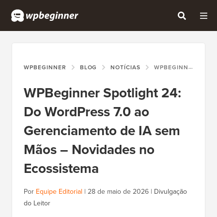
WPBEGINNER
BLOG
NOTÍCIAS
WPBEGINNER SPOTLIGHT 24: DO WORDPRESS 7.0 AO GERENCIAMENTO DE IA SEM MÃOS – NOVIDADES NO ECOSSISTEMA
WPBeginner Spotlight 24:
Do WordPress 7.0 ao
Gerenciamento de IA sem
Mãos – Novidades no
Ecossistema
Por
Equipe Editorial
|
28 de maio de 2026
|
Divulgação
do Leitor