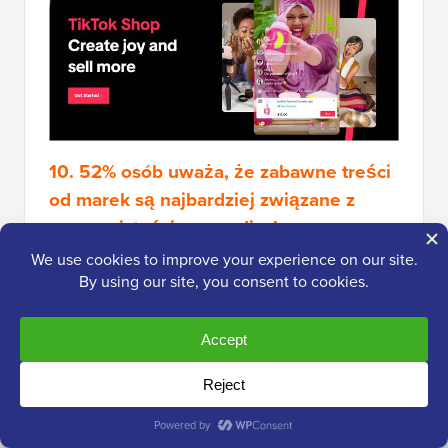
10. 52% osób uważa, że zabawne treści
od marek są najbardziej związane z
rzeczywistością w mediach
społecznościowych, a następnie treści
faktycznie związane z rzeczywistością
(38%).
Zamiast ciągle promować swoje produkty, skup się
na tworzeniu treści, które rezonują z Twoimi
obserwatorami.