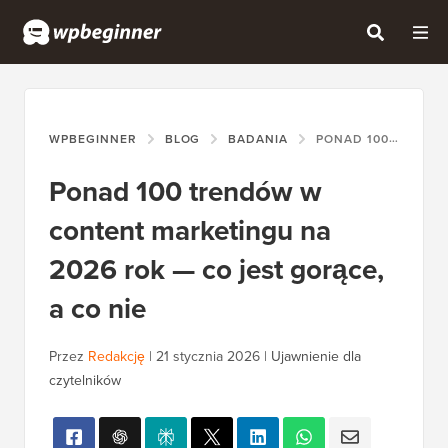
WPBEGINNER
BLOG
BADANIA
PONAD 100 TRENDÓW W CONTENT MARKETINGU NA 2026 ROK — CO JEST GORĄCE, A CO NIE
Ponad 100 trendów w
content marketingu na
2026 rok — co jest gorące,
a co nie
Przez
Redakcję
|
21 stycznia 2026
|
Ujawnienie dla
czytelników