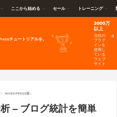
ここから始める
セール
トレーニング
3000万
以上
当社の
ressチュートリアルを。
プラグ
インを
使用し
ている
ウェブ
サイト
WORDPRESS投稿分析 – ブログ統計を簡単に見る方法
稿分析 – ブログ統計を簡単