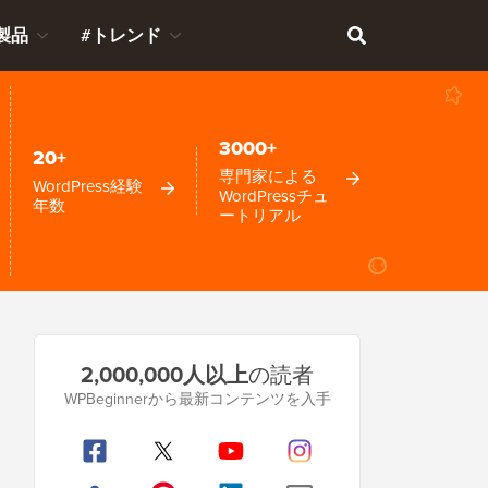
製品
#トレンド
3000+
20+
専門家による
WordPress経験
WordPressチュ
年数
ートリアル
プ
2,000,000人以上
の読者
ラ
WPBeginnerから最新コンテンツを入手
イ
マ