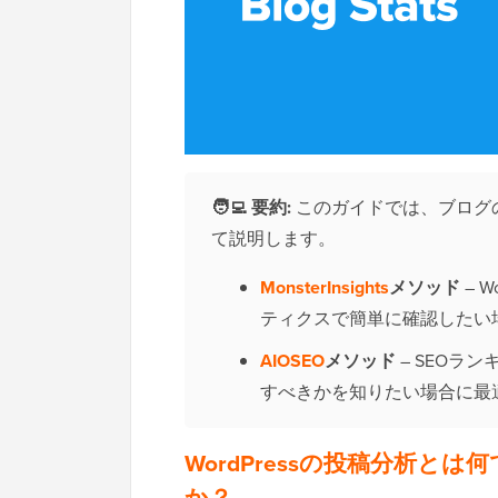
🧑‍💻
要約:
このガイドでは、ブログ
て説明します。
MonsterInsights
メソッド
– 
ティクスで簡単に確認したい
AIOSEO
メソッド
– SEOラ
すべきかを知りたい場合に最
WordPressの投稿分析
か？