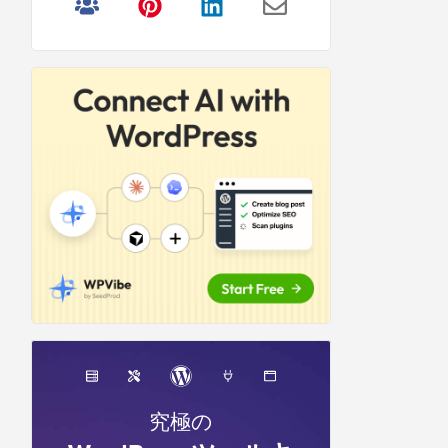
リ
サ
イ
ド
バ
ー
究極の