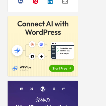
リ
サ
イ
ド
バ
ー
究極の