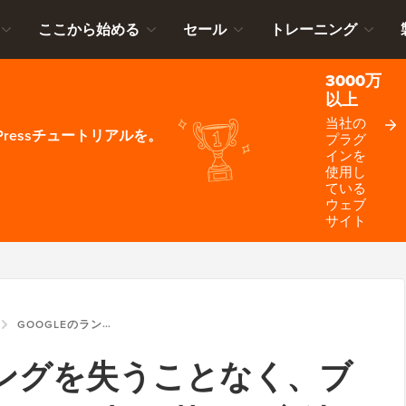
ここから始める
セール
トレーニング
3000万
以上
当社の
ressチュートリアルを。
プラグ
インを
使用し
ている
ウェブ
サイト
GOOGLEのランキングを失うことなく、ブロガーからWORDPRESSに切り替える方法
ンキングを失うことなく、ブ