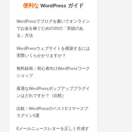
便利な
WordPress ガイド
WordPressでブログを書いてオンライン
WordPress.comからWo
でお金を稼ぐための30の「実績のあ
ログを正しく移行する
る」方法
SEOを失うことなくWor
WordPressウェブサイトを構築するには
ドメインに正しく移行
実際いくらかかりますか？
BloggerからWordP
無料録画：初心者向けWordPressワーク
（順位を失わずに）
ショップ
WixからWordPres
最適なWordPressポップアッププラグイ
方法（ステップバイス
ンはどれですか？（比較）
SquarespaceからWo
比較：WordPressのベストEコマースプ
行する方法
ラグイン5選
ダウンタイムなしでWor
Eメールニュースレターを正しく作成す
ホストまたはサーバー