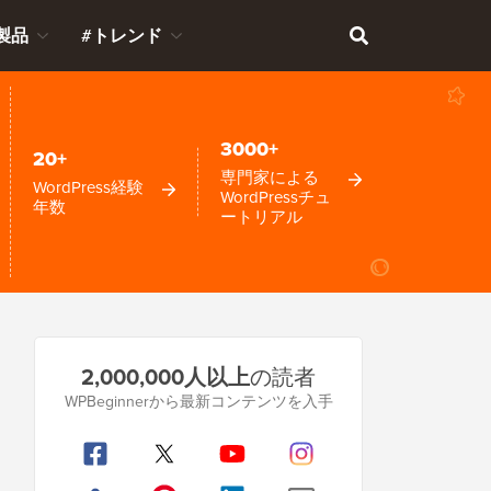
製品
#トレンド
3000+
20+
専門家による
WordPress経験
WordPressチュ
年数
ートリアル
プ
2,000,000人以上
の読者
ラ
WPBeginnerから最新コンテンツを入手
イ
マ