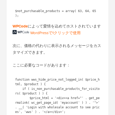
$not_purchasable_products = array( 63, 64, 65 
WPCode
によって愛情を込めてホストされています
WordPressで1クリックで使用
次に、価格の代わりに表示されるメッセージをカス
タマイズできます。
ここに必要なコードがあります：
function wws_hide_price_not_logged_in( $price_h
tml, $product ) {

    if ( is_non_purchasable_products_for_visito
rs( $product ) ) { 

        $price_html = '<div><a href="' . get_pe
rmalink( wc_get_page_id( 'myaccount' ) ) . '">' 
. __( 'Login with wholesale account to see pric
es', 'wws' ) . '</a></div>';
