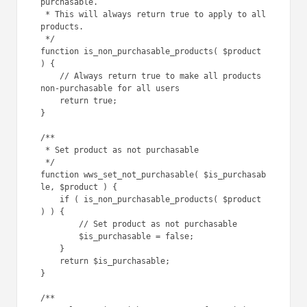
purchasable.

 * This will always return true to apply to all 
products.

 */

function is_non_purchasable_products( $product 
) {

    // Always return true to make all products 
non-purchasable for all users

    return true;

}

/**

 * Set product as not purchasable

 */

function wws_set_not_purchasable( $is_purchasab
le, $product ) {

    if ( is_non_purchasable_products( $product 
) ) {

        // Set product as not purchasable

        $is_purchasable = false;

    }

    return $is_purchasable;

}

/**
