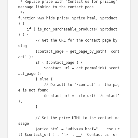
 * Replace price with 'Contact us for pricing' 
message linking to the contact page

 */

function wws_hide_price( $price_html, $product 
) {

    if ( is_non_purchasable_products( $product 
) ) {

        // Get the URL for the contact page by 
slug

        $contact_page = get_page_by_path( 'cont
act' );

        if ( $contact_page ) {

            $contact_url = get_permalink( $cont
act_page );

        } else {

            // Default to '/contact' if the pag
e is not found

            $contact_url = site_url( '/contact' 
);

        }

        // Set the price HTML to the contact me
ssage

        $price_html = '<div><a href="' . esc_ur
l( $contact_url ) . '">' . __( 'Contact us for 