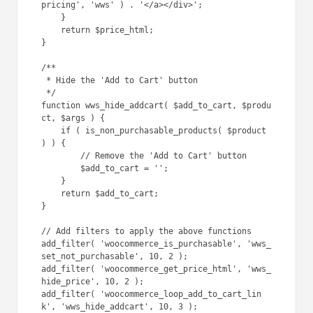
pricing', 'wws' ) . '</a></div>';

    }

    return $price_html;

}

/**

 * Hide the 'Add to Cart' button

 */

function wws_hide_addcart( $add_to_cart, $produ
ct, $args ) {

    if ( is_non_purchasable_products( $product 
) ) {

        // Remove the 'Add to Cart' button

        $add_to_cart = '';

    }

    return $add_to_cart;

}

// Add filters to apply the above functions

add_filter( 'woocommerce_is_purchasable', 'wws_
set_not_purchasable', 10, 2 );

add_filter( 'woocommerce_get_price_html', 'wws_
hide_price', 10, 2 );

add_filter( 'woocommerce_loop_add_to_cart_lin