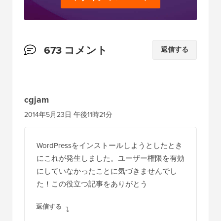
読
673 コメント
返信する
者
と
の
cgjam
イ
2014年5月23日 午後11時21分
ン
タ
WordPressをインストールしようとしたとき
ラ
にこれが発生しました。ユーザー権限を有効
ク
にしていなかったことに気づきませんでし
シ
た！この役立つ記事をありがとう
ョ
返信する
ン