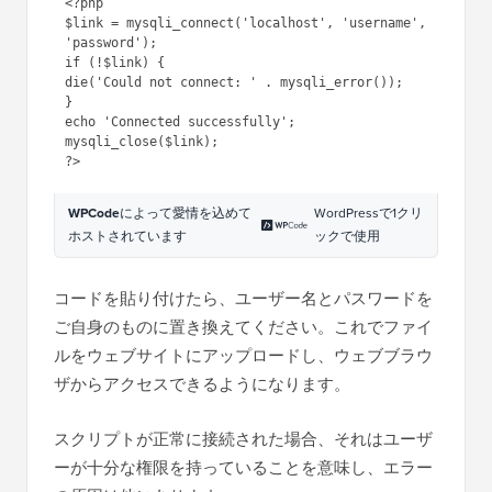
<?php

$link = mysqli_connect('localhost', 'username', 
'password');

if (!$link) {

die('Could not connect: ' . mysqli_error());

}

echo 'Connected successfully';

mysqli_close($link);

WPCode
によって愛情を込めて
WordPressで1クリ
ホストされています
ックで使用
コードを貼り付けたら、ユーザー名とパスワードを
ご自身のものに置き換えてください。これでファイ
ルをウェブサイトにアップロードし、ウェブブラウ
ザからアクセスできるようになります。
スクリプトが正常に接続された場合、それはユーザ
ーが十分な権限を持っていることを意味し、エラー