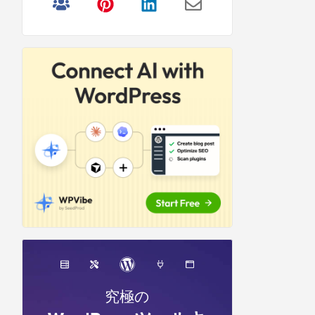
リ
サ
イ
ド
バ
ー
究極の