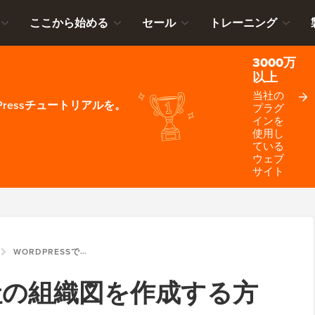
ここから始める
セール
トレーニング
3000万
以上
当社の
ressチュートリアルを。
プラグ
インを
使用し
ている
ウェブ
サイト
WORDPRESSで会社の組織図を作成する方法
で会社の組織図を作成する方