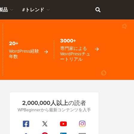
製品
#トレンド
3000+
20+
専門家による
WordPress経験
WordPressチュ
年数
ートリアル
プ
2,000,000人以上
の読者
ラ
WPBeginnerから最新コンテンツを入手
イ
マ