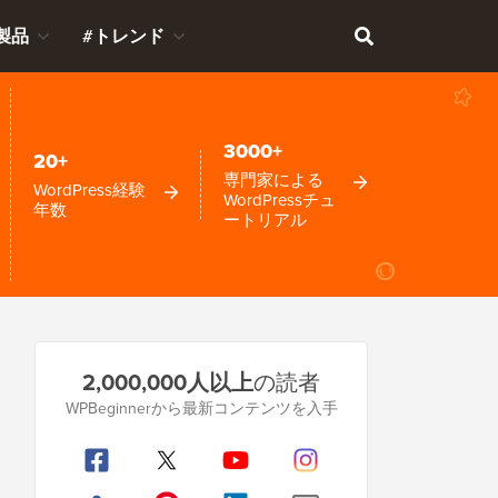
製品
#トレンド
3000+
20+
専門家による
WordPress経験
WordPressチュ
年数
ートリアル
プ
2,000,000人以上
の読者
ラ
WPBeginnerから最新コンテンツを入手
イ
マ