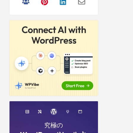
リ
サ
イ
ド
バ
ー
究極の