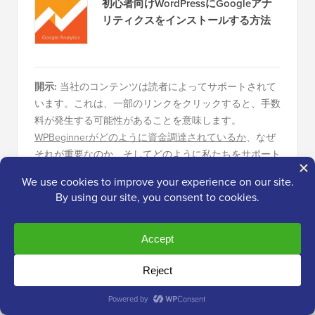
初心者向けWordPressにGoogleアナ
リティクスをインストールする方法
開示:
当社のコンテンツは読者によってサポートされて
います。これは、一部のリンクをクリックすると、手数
料が発生する可能性があることを意味します。
WPBeginnerがどのように資金調達されているか
、なぜ
それが重要なのか、そしてどのように私たちをサポート
できるかを確認してください。こちらが当社の
編集プロ
セス
です。
編集スタッフについて
WPBeginnerの編集スタッフは、WordPress、
Webホスティング、eコマース、SEO、マー