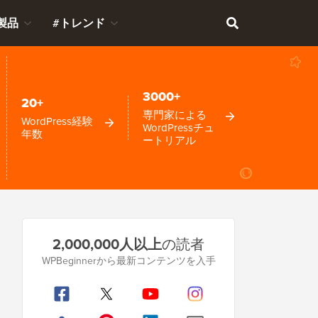
製品
#トレンド
3000+
20+
専門家による
WordPress経験
WordPressチュ
年数
ートリアル
プ
2,000,000人以上
の読者
ラ
WPBeginnerから最新コンテンツを入手
イ
マ