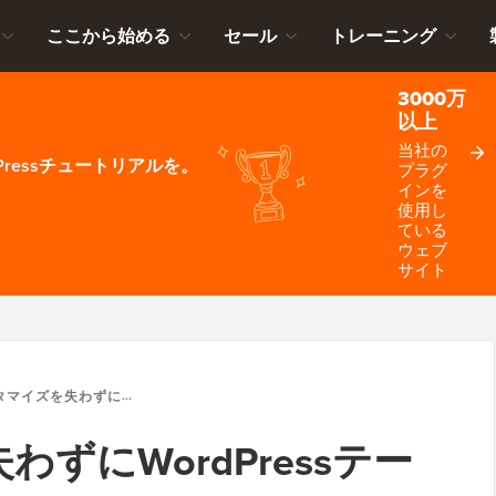
ここから始める
セール
トレーニング
3000万
以上
当社の
ressチュートリアルを。
プラグ
インを
使用し
ている
ウェブ
サイト
を失わずにWORDPRESSテーマを更新する方法
ずにWordPressテー