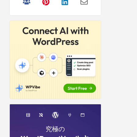
リ
サ
イ
ド
バ
ー
究極の