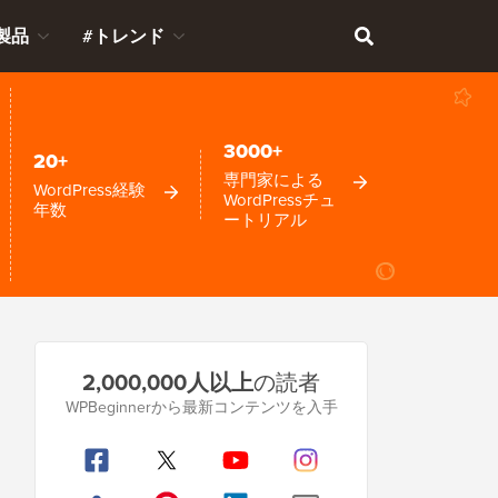
製品
#トレンド
3000+
20+
専門家による
WordPress経験
WordPressチュ
年数
ートリアル
プ
2,000,000人以上
の読者
ラ
WPBeginnerから最新コンテンツを入手
イ
マ