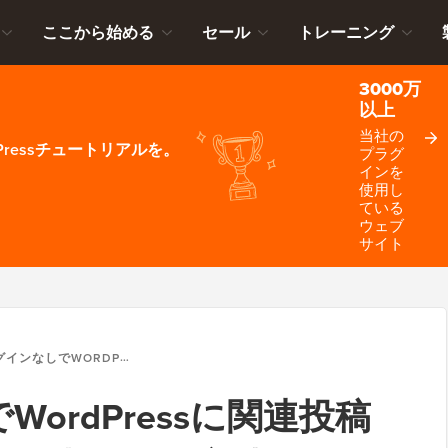
ここから始める
セール
トレーニング
3000万
以上
当社の
ressチュートリアルを。
プラグ
インを
使用し
ている
ウェブ
サイト
でWORDPRESSに関連投稿をサムネイル付きで表示する方法
ordPressに関連投稿