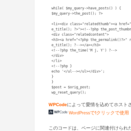
while( $my_query->have_posts() ) {

$my_query->the_post(); ?>

<li><div class="relatedthumb"><a href=
e_title(); ?>"><!--?php the_post_thumbn
<div class="relatedcontent">

<h3><a href="<?php the_permalink()?>" 
e_title(); ?--></a></h3>

<!--?php the_time('M j, Y') ?-->

</div>

</li>

<!--?php }

echo '</ul--></ul></div>';

}

}

$post = $orig_post;

WPCode
によって愛情を込めてホスト
WordPressで1クリックで使用
このコードは、ページに関連付けられ