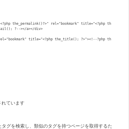
"<?php the_permalink()?>" rel="bookmark" title="<?php th
ail(); ?--></a></div>

rel="bookmark" title="<?php the_title(); ?>"><!--?php th
されています
たタグを検索し、類似のタグを持つページを取得するた