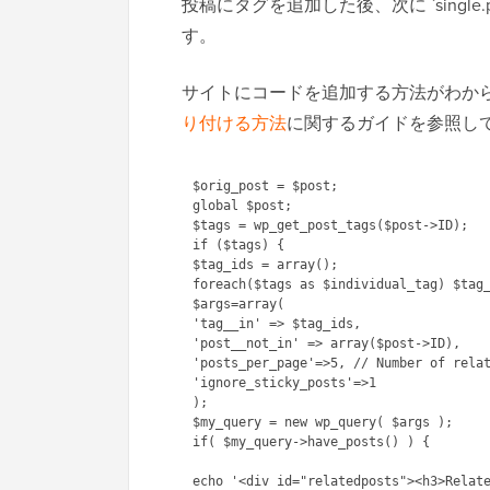
投稿にタグを追加した後、次に `singl
す。
サイトにコードを追加する方法がわか
り付ける方法
に関するガイドを参照し
$orig_post = $post;

global $post;

$tags = wp_get_post_tags($post->ID);

if ($tags) {

$tag_ids = array();

foreach($tags as $individual_tag) $tag_
$args=array(

'tag__in' => $tag_ids,

'post__not_in' => array($post->ID),

'posts_per_page'=>5, // Number of relat
'ignore_sticky_posts'=>1

);

$my_query = new wp_query( $args );

if( $my_query->have_posts() ) {

echo '<div id="relatedposts"><h3>Relate