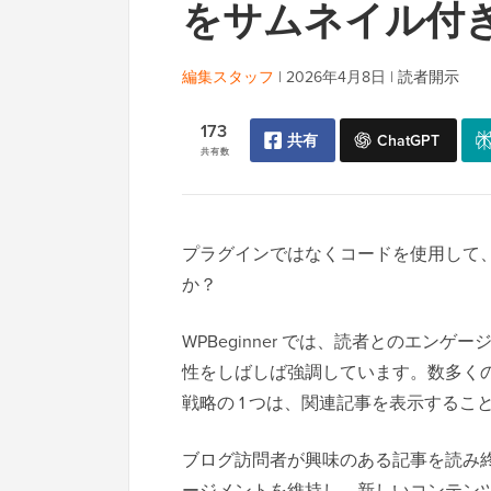
をサムネイル付
編集スタッフ
|
2026年4月8日
|
読者開示
173
共有
ChatGPT
共有数
プラグインではなくコードを使用して、W
か？
WPBeginner では、読者とのエ
性をしばしば強調しています。数多くの成功
戦略の 1 つは、関連記事を表示するこ
ブログ訪問者が興味のある記事を読み
ージメントを維持し、新しいコンテン