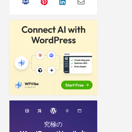
リ
サ
イ
ド
バ
ー
究極の