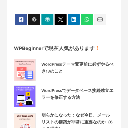
これで、
WordPressブログ
のいずれかの投稿にアク
セスすると、新しい関連記事セクションが表示され
ます。
この記事が、WordPressで同じ著者の関連記事を簡
単に表示する方法を学ぶのに役立ったことを願って
います。また、WordPressでビュー別に人気のある
投稿を表示する方法に関するガイドや、WordPress
向けの最高の関連記事プラグインに関する専門家の
おすすめもご覧ください。
この記事が気に入った場合は、WordPressのビデオ
チュートリアルのために、
YouTubeチャンネル
を購
読してください。また、
Twitter
や
Facebook
でも私た
ちを見つけることができます。