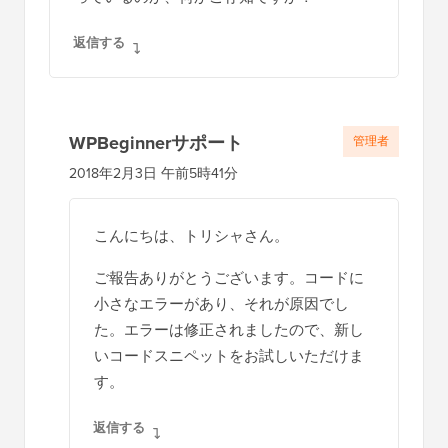
24
}
25
26
add_filter(
'the_content'
,
'wpb_rela
WPCode
によって愛情を込
WordPressで1ク
めてホストされています
リックで使用
返信する
トリシャ・ウーリー
2018年2月2日 午後6:49
functions.php の上記のコードを開発サイト
でテストしています。関連投稿が、お問い合
わせページのようなページの下部にも表示さ