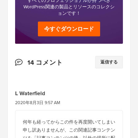
編集スタッフについて
WPBeginnerの編集スタッフは、WordPress、
Webホスティング、eコマース、SEO、マー
ケティングで16年以上の経験を持つSyed
Balkhiが率いるWordPress専門家のチームで
す。2009年に開始されたWPBeginnerは、現
在、業界最大の無料WordPressリソースサイ
トであり、WordPressのWikipediaと呼ばれる
こともあります。
究極の
WordPressツールキット