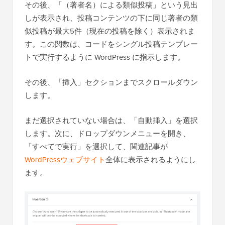
</li>'
;
2
}
0
2
$content
.= 
'</ul>'
;
1
2
2
2
return
$content
;
3
2
} 
else
{
4
2
return
$content
;
5
2
}
6
2
}
7
2
8
2
add_filter(
'the_content'
, 
9
'wpb_related_author_posts'
);
WPCode
によって愛情を込めて
WordPressで1クリ
ホストされています
ックで使用
このコードは、ページが単一の投稿であるかどうか
を確認し、そうであれば、著者の情報を取得しま
す。