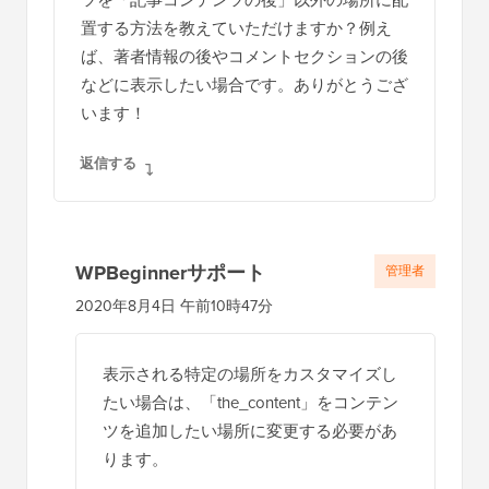
無料のツールキットにアクセスしましょう
-
すべてのプロフェッショナルが持つべき
WordPress関連の製品とリソースのコレクシ
ョンです！
今すぐダウンロード
読
14 コメント
返信する
者
と
の
L Waterfield
イ
2020年8月3日 9:57 AM
ン
タ
何年も経ってからこの件を再度開いてしまい
ラ