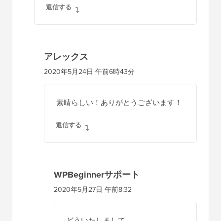
返信する
WPBeginnerサポート
管理者
2020年5月20日 午前9時03分
そのためには、投稿タイプを含めるよう
に引数の配列に追加する必要がありま
す。8行目は次のようになります。
$authors_posts = get_posts( array(
‘post_type’ => ‘book’, ‘author’ =>
$authordata->ID, ‘post__not_in’ => array(
$post->ID ), ‘posts_per_page’ => 5 ) );