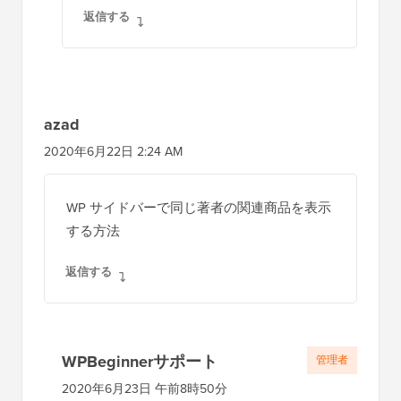
申し訳ありませんが、この関連記事コンテン
ク
ツを「記事コンテンツの後」以外の場所に配
シ
置する方法を教えていただけますか？例え
ば、著者情報の後やコメントセクションの後
ョ
などに表示したい場合です。ありがとうござ
ン
います！
返信する
WPBeginnerサポート
管理者
2020年8月4日 午前10時47分
表示される特定の場所をカスタマイズし
たい場合は、「the_content」をコンテン
ツを追加したい場所に変更する必要があ