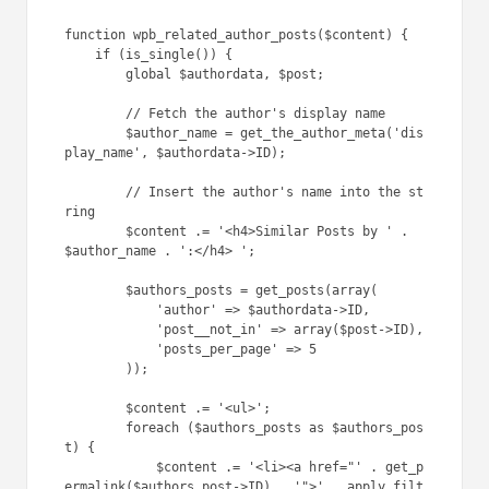
1
function
wpb_related_author_posts(
$conten
t
) {
2
if
(is_single()) {
3
global
$authordata
, 
$post
;
4
5
// Fetch the author's 
display name
6
$author_name
= 
get_the_author_meta(
'display_nam
e'
, 
$authordata
->ID);
7
8
// Insert the author's 
name into the string
9
$content
.= 
'<h4>Similar 
Posts by '
. 
$author_name
. 
':
</h4> '
;
1