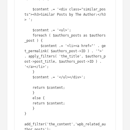
そして、別の問題を見つけて修正しました…
著者には投稿が1つしかない場合、関連記事
エリアは表示されますが、情報はありませ
ん。これを解決するために、次のことを行い
ました。また、エリアをスタイル設定するた
めに、コンテンツの周りにdivを追加しまし
た。
1
// Related Author Posts
2
3
function
wpb_related_author_posts(
4
5
global
$authordata
, 
$post
;
6
7
$authors_posts
= get_posts( 
ar
$authordata
->ID, 
'post__not_in'
=>
), 
'posts_per_page'
=> 5 ) );