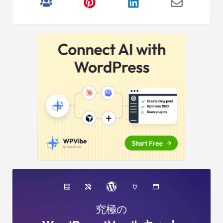
サ
イ
ド
バ
ー
究極の