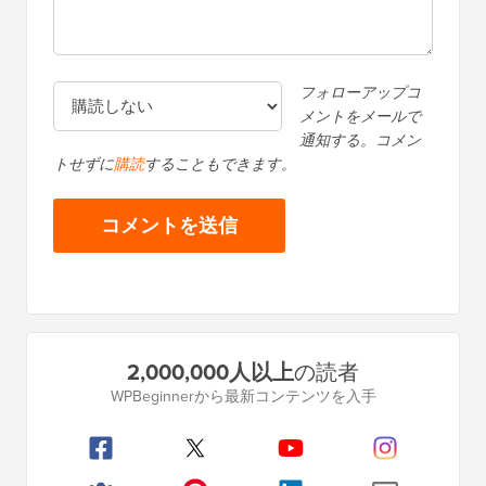
フォローアップコ
メントをメールで
通知する。コメン
トせずに
購読
することもできます。
プ
2,000,000人以上
の読者
ラ
WPBeginnerから最新コンテンツを入手
イ
マ
リ