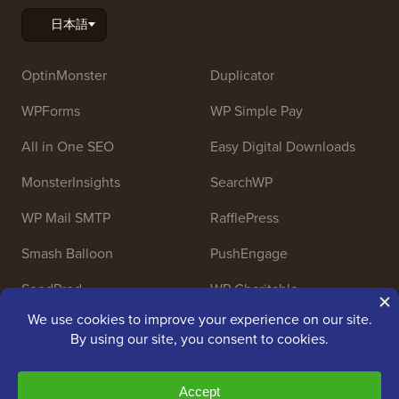
OptinMonster
Duplicator
WPForms
WP Simple Pay
All in One SEO
Easy Digital Downloads
MonsterInsights
SearchWP
WP Mail SMTP
RafflePress
Smash Balloon
PushEngage
SeedProd
WP Charitable
Nameboy
AffiliateWP