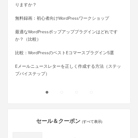
りますか？
く移行
無料録画：初心者向けWordPressワークショップ
Blog
に）
最適なWordPressポップアッププラグインはどれです
か？（比較）
Wixか
バイス
比較：WordPressのベストEコマースプラグイン5選
Squa
Eメールニュースレターを正しく作成する方法（ステッ
プバイステップ）
ダウンタ
ーバー
セール＆クーポン
(すべて表示)