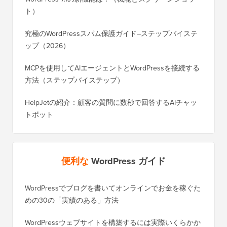
ト）
究極のWordPressスパム保護ガイド–ステップバイステ
ップ（2026）
MCPを使用してAIエージェントとWordPressを接続する
方法（ステップバイステップ）
HelpJetの紹介：顧客の質問に数秒で回答するAIチャッ
トボット
便利な
WordPress ガイド
WordPressでブログを書いてオンラインでお金を稼ぐた
WordP
めの30の「実績のある」方法
行する
WordPressウェブサイトを構築するには実際いくらかか
SEOを