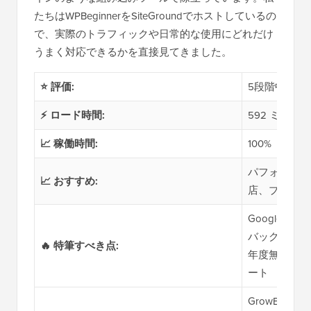
たちはWPBeginnerをSiteGroundでホストしているの
で、実際のトラフィックや日常的な使用にどれだけ
うまく対応できるかを直接見てきました。
⭐ 評価:
5段階中5
⚡ ロード時間:
592 ミリ秒
📈 稼働時間:
100%
パフォーマン
📈 おすすめ:
店、ブロガー
Google C
バックアップ
🔥 特筆すべき点:
年度無料ドメ
ート
GrowBig