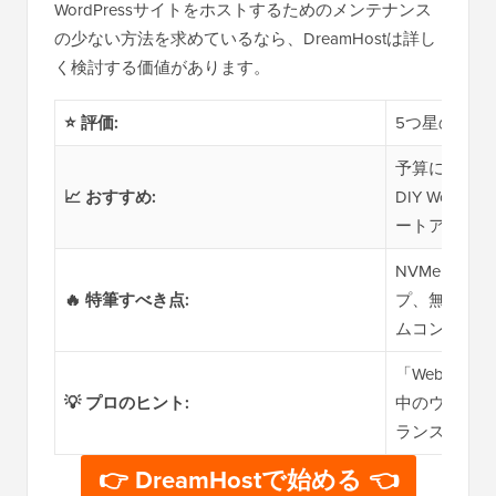
WordPressサイトをホストするためのメンテナンス
の少ない方法を求めているなら、DreamHostは詳し
く検討する価値があります。
⭐ 評価:
5つ星のうち4
予算に優しい
📈 おすすめ:
DIY Word
ートアップ
NVMe SS
🔥 特筆すべき点:
プ、無料AI
ムコントロー
「Webホス
💡 プロのヒント:
中のウェブサ
ランスを提供
👉 DreamHostで始める 👈