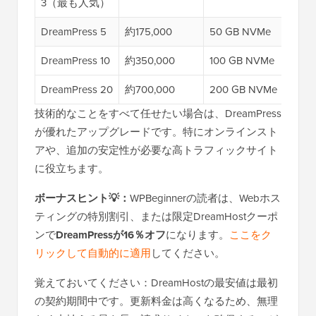
3（最も人気）
DreamPress 5
約175,000
50 GB NVMe
$29
DreamPress 10
約350,000
100 GB NVMe
$47
DreamPress 20
約700,000
200 GB NVMe
$77
技術的なことをすべて任せたい場合は、DreamPress
が優れたアップグレードです。特にオンラインスト
アや、追加の安定性が必要な高トラフィックサイト
に役立ちます。
ボーナスヒント💡：
WPBeginnerの読者は、Webホス
ティングの特別割引、または限定DreamHostクーポ
ンで
DreamPressが16％オフ
になります。
ここをク
リックして自動的に適用
してください。
覚えておいてください：DreamHostの最安値は最初
の契約期間中です。更新料金は高くなるため、無理