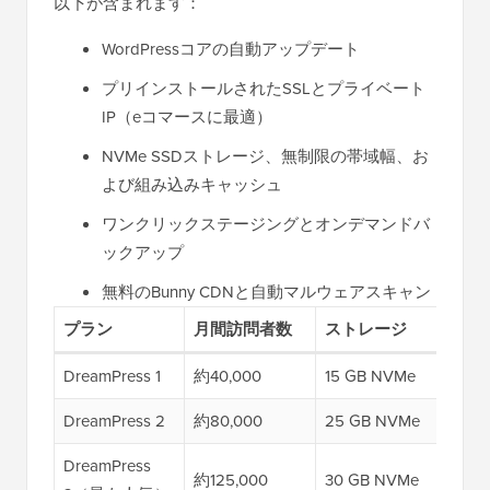
以下が含まれます：
WordPressコアの自動アップデート
プリインストールされたSSLとプライベート
IP（eコマースに最適）
NVMe SSDストレージ、無制限の帯域幅、お
よび組み込みキャッシュ
ワンクリックステージングとオンデマンドバ
ックアップ
無料のBunny CDNと自動マルウェアスキャン
プラン
月間訪問者数
ストレージ
初回
DreamPress 1
約40,000
15 GB NVMe
月額$
DreamPress 2
約80,000
25 GB NVMe
月額$
DreamPress
約125,000
30 GB NVMe
$20