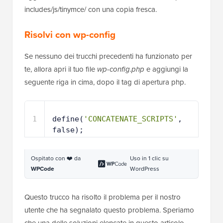
includes/js/tinymce/ con una copia fresca.
Risolvi con wp-config
Se nessuno dei trucchi precedenti ha funzionato per
te, allora apri il tuo file
wp-config.php
e aggiungi la
seguente riga in cima, dopo il tag di apertura php.
1
define(
'CONCATENATE_SCRIPTS'
, 
false);
Ospitato con ❤️ da
Uso in 1 clic su
WPCode
WordPress
Questo trucco ha risolto il problema per il nostro
utente che ha segnalato questo problema. Speriamo
che una delle soluzioni elencate in questo articolo