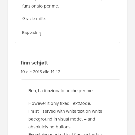
funzionato per me.
Grazie mille.
Rispondi
finn schjøtt
10 dic 2015 alle 14:42
Beh, ha funzionato anche per me.
However it only fixed TextMode.
I’m still served with white text on white
background in visual mode, – and
absolutely no buttons.
Everything worked just fine yesterday, –