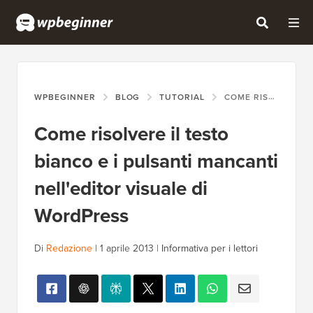
WPBEGINNER
BLOG
TUTORIAL
COME RISOLVERE IL TESTO BIANCO E I PULSANTI MANCANTI NELL'EDITOR VISUALE DI WORDPRESS
Come risolvere il testo
bianco e i pulsanti mancanti
nell'editor visuale di
WordPress
Di
Redazione
|
1 aprile 2013
|
Informativa per i lettori